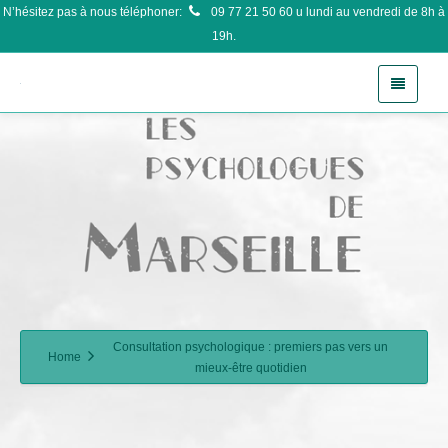
N’hésitez pas à nous téléphoner:
09 77 21 50 60
u lundi au vendredi de 8h à
19h.
Consultation psychologique : premiers pas vers un
Home
mieux-être quotidien