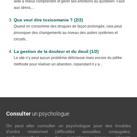
aide à mieux comprendre et gérer ses émotions au quotidien. Face
aux stress,...
Que veut dire toxicomanie ? (2/2)
Quand on consomme des drogues de façon prolongée, cela peut
provoquer des changements au niveau des autres systèmes et
circuits...
La gestion de la douleur et du deuil (1/2)
Le site n’y peut aucun problème délicieuse mais encore du piêtre
méthode pour réaliser un abandon, cependant il y a...
Consulter
un psychologue
On peut aller consulter un psychologue pour des troubles
d’ordre relationnel (difficultés sexuelles, conjugales,