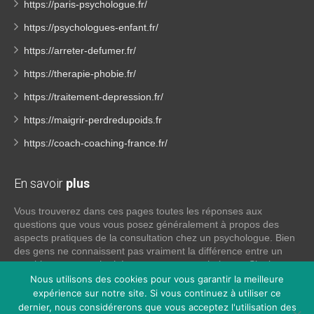
https://paris-psychologue.fr/
https://psychologues-enfant.fr/
https://arreter-defumer.fr/
https://therapie-phobie.fr/
https://traitement-depression.fr/
https://maigrir-perdredupoids.fr
https://coach-coaching-france.fr/
En savoir
plus
Vous trouverez dans ces pages toutes les réponses aux
questions que vous vous posez généralement à propos des
aspects pratiques de la consultation chez un psychologue. Bien
des gens ne connaissent pas vraiment la différence entre un
psychiatre, un psychothérapeute et un psychologue. Si tel est
votre cas, voici quelques définitions qui devraient clarifier les
Nous utilisons des cookies pour vous garantir la meilleure
choses, n’hésitez pas à nous contacter:
expérience sur notre site. Si vous continuez à utiliser ce
dernier, nous considérerons que vous acceptez l'utilisation des