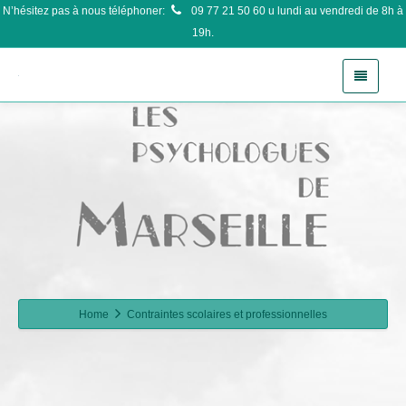
N’hésitez pas à nous téléphoner:
09 77 21 50 60
u lundi au vendredi de 8h à
19h.
Home
Contraintes scolaires et professionnelles