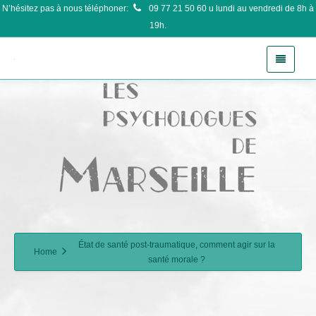
N’hésitez pas à nous téléphoner:
09 77 21 50 60
u lundi au vendredi de 8h à
19h.
État de santé post-traumatique, comment agir sur la
Home
santé morale ?