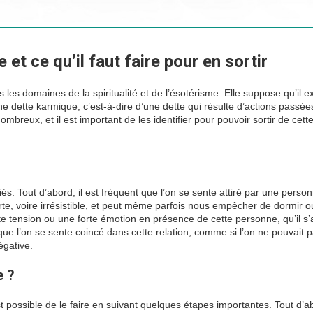
 et ce qu’il faut faire pour en sortir
es domaines de la spiritualité et de l’ésotérisme. Elle suppose qu’il ex
une dette karmique, c’est-à-dire d’une dette qui résulte d’actions passé
ombreux, et il est important de les identifier pour pouvoir sortir de cett
s. Tout d’abord, il est fréquent que l’on se sente attiré par une perso
rte, voire irrésistible, et peut même parfois nous empêcher de dormir o
rte tension ou une forte émotion en présence de cette personne, qu’il s’
 que l’on se sente coincé dans cette relation, comme si l’on ne pouvait 
égative.
e ?
est possible de le faire en suivant quelques étapes importantes. Tout d’ab