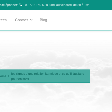
us téléphoner:
09 77 21 50 60
u lundi au vendredi de 8h à 19h.
cces
Contact
Blog
les signes d’une relation karmique et ce qu’il faut faire
Home
pour en sortir