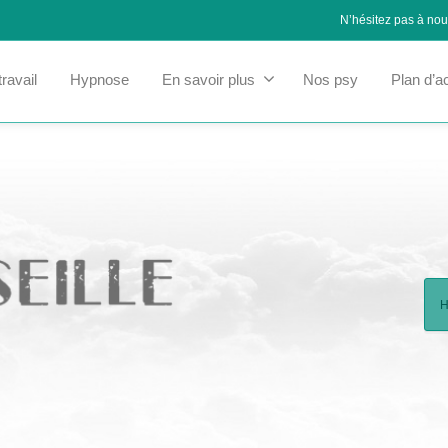
N’hésitez pas à no
ravail
Hypnose
En savoir plus
Nos psy
Plan d’a