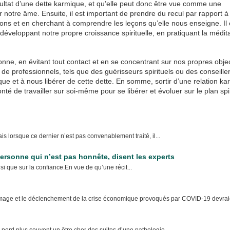
sultat d’une dette karmique, et qu’elle peut donc être vue comme une
er notre âme. Ensuite, il est important de prendre du recul par rapport à
ions et en cherchant à comprendre les leçons qu’elle nous enseigne. Il 
veloppant notre propre croissance spirituelle, en pratiquant la médit
sonne, en évitant tout contact et en se concentrant sur nos propres objec
 de professionnels, tels que des guérisseurs spirituels ou des conseille
mique et à nous libérer de cette dette. En somme, sortir d’une relation k
té de travailler sur soi-même pour se libérer et évoluer sur le plan spir
ais lorsque ce dernier n’est pas convenablement traité, il...
ersonne qui n’est pas honnête, disent les experts
si que sur la confiance.En vue de qu’une récit...
age et le déclenchement de la crise économique provoqués par COVID-19 devraie